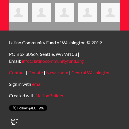
Latino Community Fund
of Washington © 2019.
PO Box 30669, Seattle, WA 98103 |
Email:
info@latinocommunityfund.org
Contact
|
Donate
|
Newsroom
|
Central Washington
Sign in with
email
Created with
NationBuilder