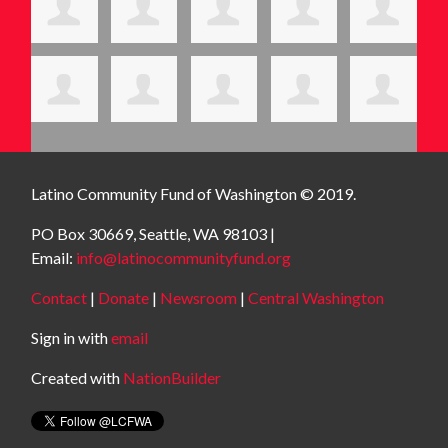
Latino Community Fund
of Washington © 2019.
PO Box 30669, Seattle, WA 98103 |
Email:
info@latinocommunityfund.org
Contact
|
Donate
|
Newsroom
|
Central Washington
Sign in with
email
Created with
NationBuilder